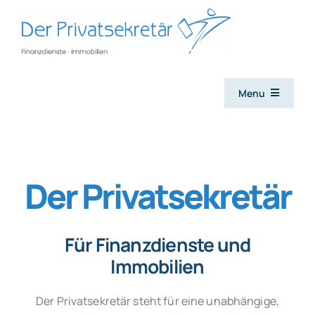
Zum
Inhalt
springen
Menu
Leistungen
Der Privatsekretär
Fondsshop
NEU
Immobilienangebote
Für Finanzdienste und
Immobilien
Privatkreditrechner
Der Privatsekretär steht für eine unabhängige,